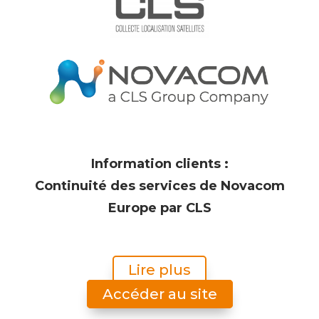
Trailermatics
Au cœur de
la
performance
de vos
remorques
Information clients :
Collecter la bonne donnée,
Continuité des services de Novacom
obtenir la meilleure information,
prendre la meilleure décision
Europe par CLS
Découvrir
Lire plus
Accéder au site