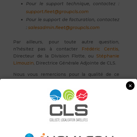
Pour le support technique, contactez :
support.fleet@groupcls.com
Pour le support de facturation, contactez
:
salesadmin.fleet@groupcls.com
Par ailleurs, pour toute autre question,
n’hésitez pas à contacter
Frédéric Centis
,
Directeur de la Division Flotte, ou
Stéphanie
Limouzin
, Directrice Générale Adjointe de CLS.
Nous vous remercions pour la qualité de ce
partenariat. Notre priorité est de nous assurer
×
que vous êtes satisfait de notre service.
N’hésitez pas à revenir vers nous pour nous
faire savoir s’il nous est possible d’améliorer et
assurer la continuité de notre partenariat.
Veuillez agréer, Madame, Monsieur,
l’expression de nos sentiments distingués,