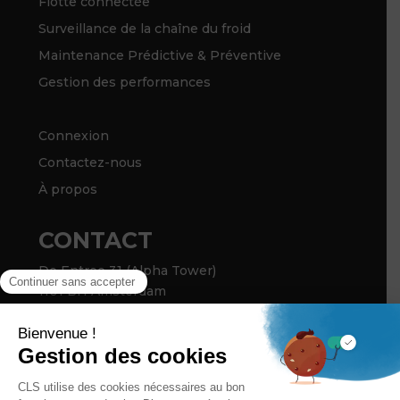
Flotte connectée
Surveillance de la chaîne du froid
Maintenance Prédictive & Préventive
Gestion des performances
Connexion
Contactez-nous
À propos
CONTACT
De Entree 31 (Alpha Tower)
1101 BH Amsterdam
THE NETHERLANDS